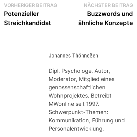
Beitragsnavigation
Vorheriger
N
VORHERIGER BEITRAG
NÄCHSTER BEITRAG
Beitrag:
B
Potenzieller
Buzzwords und
Streichkandidat
ähnliche Konzepte
Johannes Thönneßen
Dipl. Psychologe, Autor,
Moderator, Mitglied eines
genossenschaftlichen
Wohnprojektes. Betreibt
MWonline seit 1997.
Schwerpunkt-Themen:
Kommunikation, Führung und
Personalentwicklung.