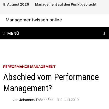
Zum
8. August 2026
Management auf den Punkt gebracht!
Inhalt
springen
Managementwissen online
MENÜ
PERFORMANCE MANAGEMENT
Abschied vom Performance
Management?
von
Johannes Thönneßen
9. Juli 2019