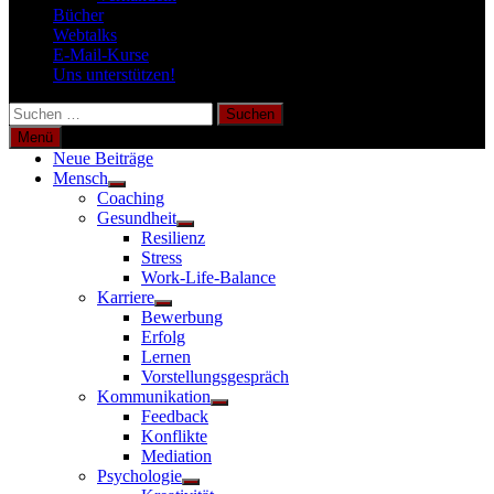
Bücher
Webtalks
E-Mail-Kurse
Uns unterstützen!
Suchen
nach:
Menü
Neue Beiträge
Mensch
Untermenü
Coaching
anzeigen
Gesundheit
Untermenü
Resilienz
anzeigen
Stress
Work-Life-Balance
Karriere
Untermenü
Bewerbung
anzeigen
Erfolg
Lernen
Vorstellungsgespräch
Kommunikation
Untermenü
Feedback
anzeigen
Konflikte
Mediation
Psychologie
Untermenü