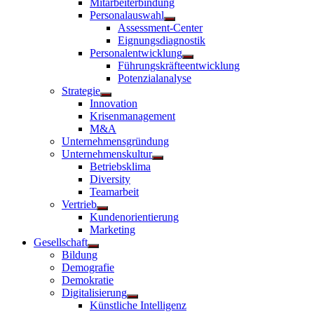
Mitarbeiterbindung
Personalauswahl
Untermenü
Assessment-Center
anzeigen
Eignungsdiagnostik
Personalentwicklung
Untermenü
Führungskräfteentwicklung
anzeigen
Potenzialanalyse
Strategie
Untermenü
Innovation
anzeigen
Krisenmanagement
M&A
Unternehmensgründung
Unternehmenskultur
Untermenü
Betriebsklima
anzeigen
Diversity
Teamarbeit
Vertrieb
Untermenü
Kundenorientierung
anzeigen
Marketing
Gesellschaft
Untermenü
Bildung
anzeigen
Demografie
Demokratie
Digitalisierung
Untermenü
Künstliche Intelligenz
anzeigen