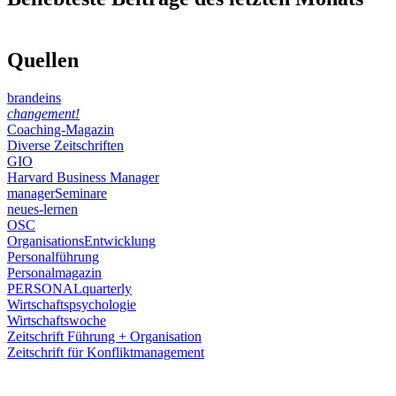
Quellen
brandeins
changement!
Coaching-Magazin
Diverse Zeitschriften
GIO
Harvard Business Manager
managerSeminare
neues-lernen
OSC
OrganisationsEntwicklung
Personalführung
Personalmagazin
PERSONALquarterly
Wirtschaftspsychologie
Wirtschaftswoche
Zeitschrift Führung + Organisation
Zeitschrift für Konfliktmanagement