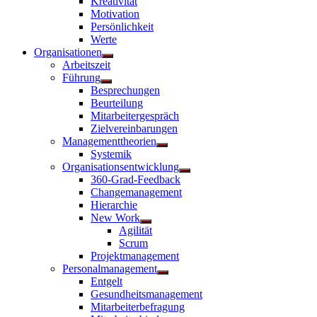
Kreativität
anzeigen
Motivation
Persönlichkeit
Werte
Organisationen
Untermenü
Arbeitszeit
anzeigen
Führung
Untermenü
Besprechungen
anzeigen
Beurteilung
Mitarbeitergespräch
Zielvereinbarungen
Managementtheorien
Untermenü
Systemik
anzeigen
Organisationsentwicklung
Untermenü
360-Grad-Feedback
anzeigen
Changemanagement
Hierarchie
New Work
Untermenü
Agilität
anzeigen
Scrum
Projektmanagement
Personalmanagement
Untermenü
Entgelt
anzeigen
Gesundheitsmanagement
Mitarbeiterbefragung