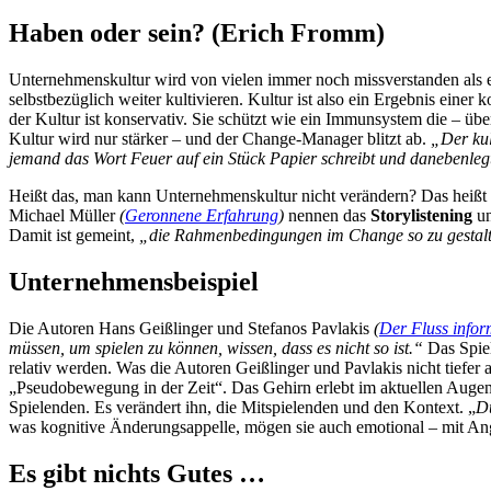
Haben oder sein? (Erich Fromm)
Unternehmenskultur wird von vielen immer noch missverstanden als e
selbstbezüglich weiter kultivieren. Kultur ist also ein Ergebnis ei
der Kultur ist konservativ. Sie schützt wie ein Immunsystem die – üb
Kultur wird nur stärker – und der Change-Manager blitzt ab.
„Der kul
jemand das Wort Feuer auf ein Stück Papier schreibt und danebenleg
Heißt das, man kann Unternehmenskultur nicht verändern? Das heißt e
Michael Müller
(
Geronnene Erfahrung
)
nennen das
Storylistening
u
Damit ist gemeint,
„die Rahmenbedingungen im Change so zu gestal
Unternehmensbeispiel
Die Autoren Hans Geißlinger und Stefanos Pavlakis
(
Der Fluss infor
müssen, um spielen zu können, wissen, dass es nicht so ist.“
Das Spiel
relativ werden. Was die Autoren Geißlinger und Pavlakis nicht tiefer
„Pseudobewegung in der Zeit“. Das Gehirn erlebt im aktuellen Augen
Spielenden. Es verändert ihn, die Mitspielenden und den Kontext. „
Du
was kognitive Änderungsappelle, mögen sie auch emotional – mit An
Es gibt nichts Gutes …