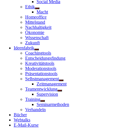
Social Media
Ethik
Untermenü
Macht
anzeigen
Homeoffice
Mittelstand
Nachhaltigkeit
Ökonomie
Wissenschaft
Zukunft
Ideenfabrik
Untermenü
Coachingtools
anzeigen
Entscheidungsfindung
Kreativitätstools
Moderationstools
Präsentationstools
Selbstmanagement
Untermenü
Zeitmanagement
anzeigen
Teamentwicklung
Untermenü
Supervision
anzeigen
Training
Untermenü
Seminarmethoden
anzeigen
Verhandeln
Bücher
Webtalks
E-Mail-Kurse