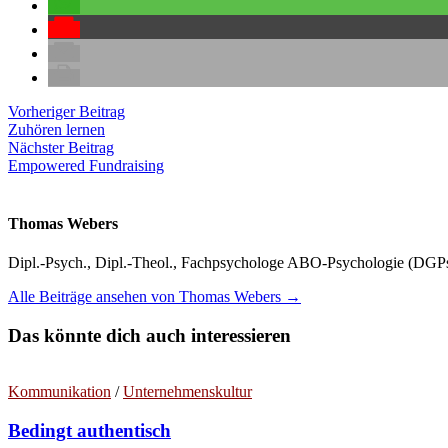
Beitragsnavigation
Vorheriger
Vorheriger Beitrag
Beitrag:
Zuhören lernen
Nächster
Nächster Beitrag
Beitrag:
Empowered Fundraising
Thomas Webers
Dipl.-Psych., Dipl.-Theol., Fachpsychologe ABO-Psychologie (DGPs/
Alle Beiträge ansehen von Thomas Webers →
Das könnte dich auch interessieren
Kommunikation
/
Unternehmenskultur
Bedingt authentisch