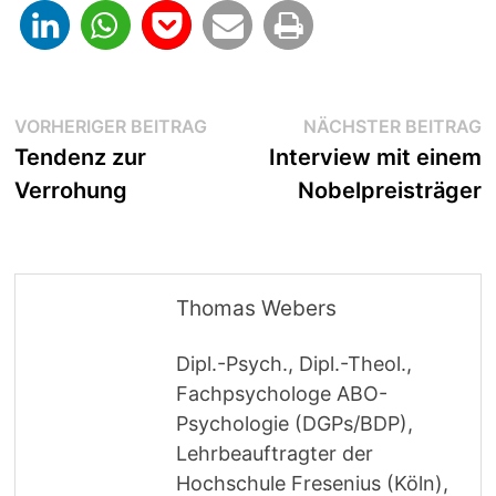
Beitragsnavigation
Vorheriger
N
VORHERIGER BEITRAG
NÄCHSTER BEITRAG
Beitrag:
B
Tendenz zur
Interview mit einem
Verrohung
Nobelpreisträger
Thomas Webers
Dipl.-Psych., Dipl.-Theol.,
Fachpsychologe ABO-
Psychologie (DGPs/BDP),
Lehrbeauftragter der
Hochschule Fresenius (Köln),