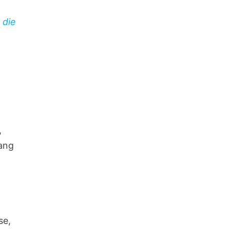
 die
,
ang
se,