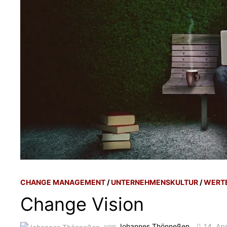
CHANGE MANAGEMENT
/
UNTERNEHMENSKULTUR
/
WERT
Change Vision
von
Johannes Thönneßen
14. Apr