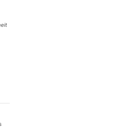
eit
s