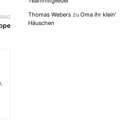
Teammitglieder
Thomas Webers
zu
Oma ihr klein‘
Nächster
TRAG
Häuschen
Beitrag:
uppe
n,