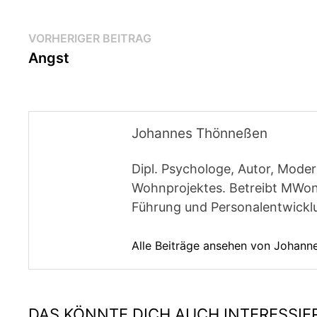
Beitragsnavigation
Vorheriger
VORHERIGER BEITRAG
Beitrag:
Angst
Johannes Thönneßen
Dipl. Psychologe, Autor, Moder
Wohnprojektes. Betreibt MWon
Führung und Personalentwickl
Alle Beiträge ansehen von Johan
DAS KÖNNTE DICH AUCH INTERESSIE