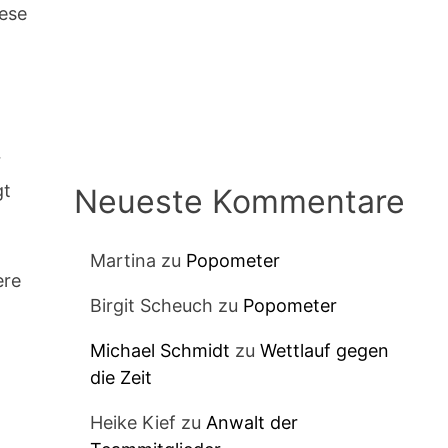
iese
r
gt
Neueste Kommentare
,
t
Martina
zu
Popometer
ere
Birgit Scheuch
zu
Popometer
Michael Schmidt
zu
Wettlauf gegen
die Zeit
Heike Kief
zu
Anwalt der