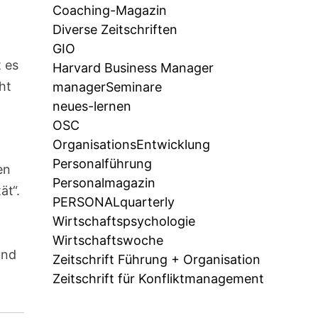
Coaching-Magazin
Diverse Zeitschriften
GIO
t es
Harvard Business Manager
ht
managerSeminare
neues-lernen
OSC
OrganisationsEntwicklung
Personalführung
en
Personalmagazin
ät“.
PERSONALquarterly
Wirtschaftspsychologie
Wirtschaftswoche
und
Zeitschrift Führung + Organisation
Zeitschrift für Konfliktmanagement