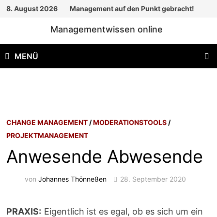
Zum
8. August 2026
Management auf den Punkt gebracht!
Inhalt
Managementwissen online
springen
MENÜ
CHANGE MANAGEMENT
/
MODERATIONSTOOLS
/
PROJEKTMANAGEMENT
Anwesende Abwesende
von
Johannes Thönneßen
28. September 2020
PRAXIS:
Eigentlich ist es egal, ob es sich um ein