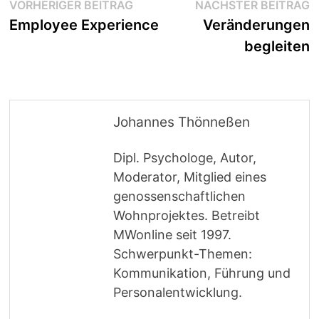
Beitragsnavigation
Vorheriger
N
VORHERIGER BEITRAG
NÄCHSTER BEITRAG
Beitrag:
B
Employee Experience
Veränderungen
begleiten
Johannes Thönneßen
Dipl. Psychologe, Autor,
Moderator, Mitglied eines
genossenschaftlichen
Wohnprojektes. Betreibt
MWonline seit 1997.
Schwerpunkt-Themen:
Kommunikation, Führung und
Personalentwicklung.