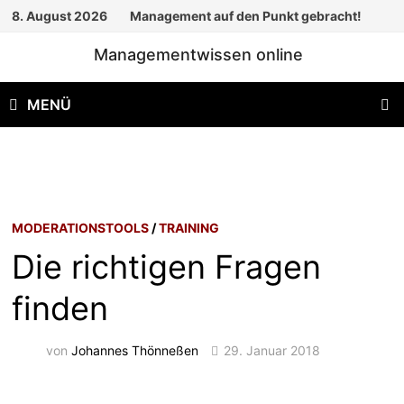
Zum
8. August 2026
Management auf den Punkt gebracht!
Inhalt
Managementwissen online
springen
MENÜ
MODERATIONSTOOLS
/
TRAINING
Die richtigen Fragen
finden
von
Johannes Thönneßen
29. Januar 2018