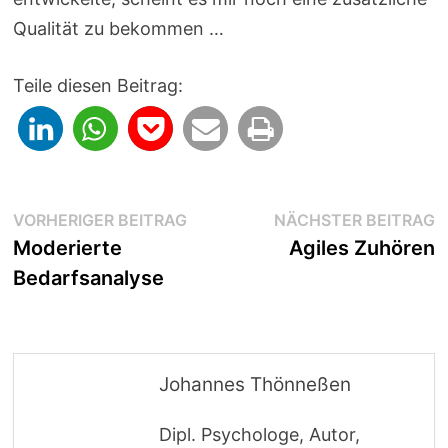
Qualität zu bekommen …
Teile diesen Beitrag:
Beitragsnavigation
Vorheriger
N
VORHERIGER BEITRAG
NÄCHSTER BEITRAG
Beitrag:
B
Moderierte
Agiles Zuhören
Bedarfsanalyse
Johannes Thönneßen
Dipl. Psychologe, Autor,