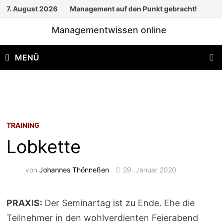
Zum
7. August 2026
Management auf den Punkt gebracht!
Inhalt
Managementwissen online
springen
MENÜ
TRAINING
Lobkette
von
Johannes Thönneßen
29. Januar 2020
PRAXIS:
Der Seminartag ist zu Ende. Ehe die
Teilnehmer in den wohlverdienten Feierabend