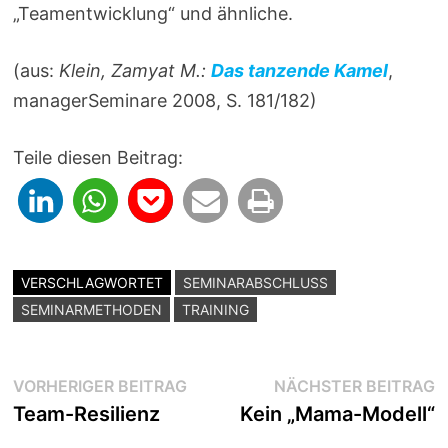
„Teamentwicklung“ und ähnliche.
(aus:
Klein, Zamyat M.:
Das tanzende Kamel
,
managerSeminare 2008, S. 181/182)
Teile diesen Beitrag:
VERSCHLAGWORTET
SEMINARABSCHLUSS
SEMINARMETHODEN
TRAINING
Beitragsnavigation
Vorheriger
N
VORHERIGER BEITRAG
NÄCHSTER BEITRAG
Beitrag:
B
Team-Resilienz
Kein „Mama-Modell“