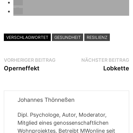
VERSCHLAGWORTET
GESUNDHEIT
RESILIENZ
Beitragsnavigation
Vorheriger
N
VORHERIGER BEITRAG
NÄCHSTER BEITRAG
Beitrag:
B
Operneffekt
Lobkette
Johannes Thönneßen
Dipl. Psychologe, Autor, Moderator,
Mitglied eines genossenschaftlichen
Wohnprojektes. Betreibt MWonline seit