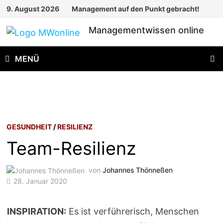
Zum
9. August 2026
Management auf den Punkt gebracht!
Inhalt
Managementwissen online
springen
MENÜ
GESUNDHEIT
/
RESILIENZ
Team-Resilienz
von
Johannes Thönneßen
28. Januar 2020
INSPIRATION:
Es ist verführerisch, Menschen