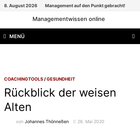
Zum
8. August 2026
Management auf den Punkt gebracht!
Inhalt
Managementwissen online
springen
MENÜ
COACHINGTOOLS
/
GESUNDHEIT
Rückblick der weisen
Alten
von
Johannes Thönneßen
26. Mai 2020