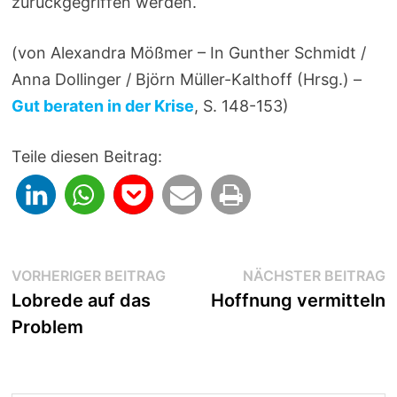
zurückgegriffen werden.
(von Alexandra Mößmer – In Gunther Schmidt /
Anna Dollinger / Björn Müller-Kalthoff (Hrsg.) –
Gut beraten in der Krise
, S. 148-153)
Teile diesen Beitrag:
Beitragsnavigation
Vorheriger
N
VORHERIGER BEITRAG
NÄCHSTER BEITRAG
Beitrag:
B
Lobrede auf das
Hoffnung vermitteln
Problem