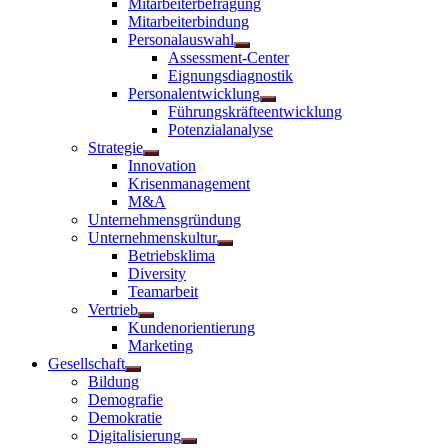
Mitarbeiterbefragung
Mitarbeiterbindung
Personalauswahl
Untermenü
Assessment-Center
anzeigen
Eignungsdiagnostik
Personalentwicklung
Untermenü
Führungskräfteentwicklung
anzeigen
Potenzialanalyse
Strategie
Untermenü
Innovation
anzeigen
Krisenmanagement
M&A
Unternehmensgründung
Unternehmenskultur
Untermenü
Betriebsklima
anzeigen
Diversity
Teamarbeit
Vertrieb
Untermenü
Kundenorientierung
anzeigen
Marketing
Gesellschaft
Untermenü
Bildung
anzeigen
Demografie
Demokratie
Digitalisierung
Untermenü