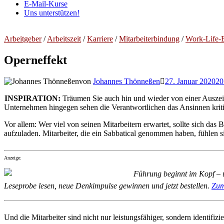
E-Mail-Kurse
Uns unterstützen!
Arbeitgeber
/
Arbeitszeit
/
Karriere
/
Mitarbeiterbindung
/
Work-Life-
Operneffekt
von
Johannes Thönneßen
27. Januar 2020
20
INSPIRATION:
Träumen Sie auch hin und wieder von einer Auszeit
Unternehmen hingegen sehen die Verantwortlichen das Ansinnen kritis
Vor allem: Wer viel von seinen Mitarbeitern erwartet, sollte sich das
aufzuladen. Mitarbeiter, die ein Sabbatical genommen haben, fühlen 
Anzeige:
Führung beginnt im Kopf – u
Leseprobe lesen, neue Denkimpulse gewinnen und jetzt bestellen.
Zum
Und die Mitarbeiter sind nicht nur leistungsfähiger, sondern identifiz