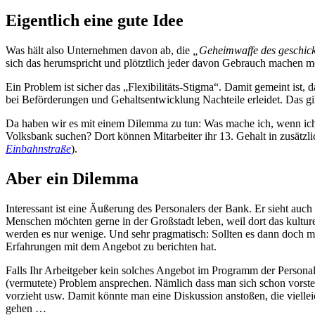
Eigentlich eine gute Idee
Was hält also Unternehmen davon ab, die
„Geheimwaffe des geschic
sich das herumspricht und plötztlich jeder davon Gebrauch machen mö
Ein Problem ist sicher das „Flexibilitäts-Stigma“. Damit gemeint ist,
bei Beförderungen und Gehaltsentwicklung Nachteile erleidet. Das gilt
Da haben wir es mit einem Dilemma zu tun: Was mache ich, wenn ich we
Volksbank suchen? Dort können Mitarbeiter ihr 13. Gehalt in zusät
Einbahnstraße
).
Aber ein Dilemma
Interessant ist eine Äußerung des Personalers der Bank. Er sieht auch
Menschen möchten gerne in der Großstadt leben, weil dort das kulturel
werden es nur wenige. Und sehr pragmatisch: Sollten es dann doch me
Erfahrungen mit dem Angebot zu berichten hat.
Falls Ihr Arbeitgeber kein solches Angebot im Programm der Personal
(vermutete) Problem ansprechen. Nämlich dass man sich schon vorstell
vorzieht usw. Damit könnte man eine Diskussion anstoßen, die viellei
gehen …