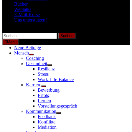
Bücher
Webtalks
E-Mail-Kurse
Uns unterstützen!
Suchen
nach:
Menü
Neue Beiträge
Mensch
Untermenü
Coaching
anzeigen
Gesundheit
Untermenü
Resilienz
anzeigen
Stress
Work-Life-Balance
Karriere
Untermenü
Bewerbung
anzeigen
Erfolg
Lernen
Vorstellungsgespräch
Kommunikation
Untermenü
Feedback
anzeigen
Konflikte
Mediation