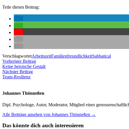
Teile diesen Beitrag:
Verschlagwortet
Arbeitszeit
Familienfreundlichkeit
Sabbatical
Beitragsnavigation
Vorheriger
Vorheriger Beitrag
Beitrag:
Keine heroische Gestalt
Nächster
Nächster Beitrag
Beitrag:
Team-Resilienz
Johannes Thönneßen
Dipl. Psychologe, Autor, Moderator, Mitglied eines genossenschaft
Alle Beiträge ansehen von Johannes Thönneßen →
Das könnte dich auch interessieren