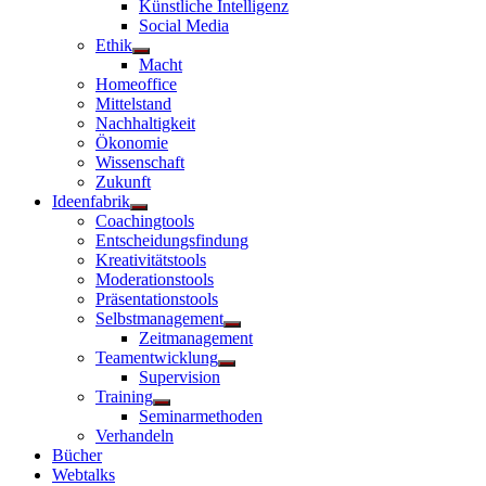
Künstliche Intelligenz
anzeigen
Social Media
Ethik
Untermenü
Macht
anzeigen
Homeoffice
Mittelstand
Nachhaltigkeit
Ökonomie
Wissenschaft
Zukunft
Ideenfabrik
Untermenü
Coachingtools
anzeigen
Entscheidungsfindung
Kreativitätstools
Moderationstools
Präsentationstools
Selbstmanagement
Untermenü
Zeitmanagement
anzeigen
Teamentwicklung
Untermenü
Supervision
anzeigen
Training
Untermenü
Seminarmethoden
anzeigen
Verhandeln
Bücher
Webtalks