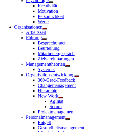
Psychologie
Untermenü
Kreativität
anzeigen
Motivation
Persönlichkeit
Werte
Organisationen
Untermenü
Arbeitszeit
anzeigen
Führung
Untermenü
Besprechungen
anzeigen
Beurteilung
Mitarbeitergespräch
Zielvereinbarungen
Managementtheorien
Untermenü
Systemik
anzeigen
Organisationsentwicklung
Untermenü
360-Grad-Feedback
anzeigen
Changemanagement
Hierarchie
New Work
Untermenü
Agilität
anzeigen
Scrum
Projektmanagement
Personalmanagement
Untermenü
Entgelt
anzeigen
Gesundheitsmanagement