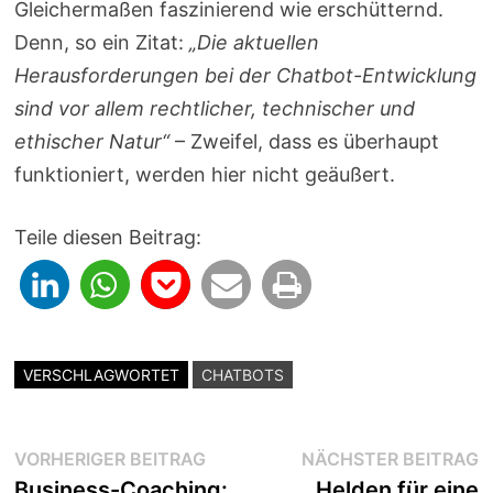
Gleichermaßen faszinierend wie erschütternd.
Denn, so ein Zitat:
„Die aktuellen
Herausforderungen bei der Chatbot-Entwicklung
sind vor allem rechtlicher, technischer und
ethischer Natur“
– Zweifel, dass es überhaupt
funktioniert, werden hier nicht geäußert.
Teile diesen Beitrag:
VERSCHLAGWORTET
CHATBOTS
Beitragsnavigation
Vorheriger
N
VORHERIGER BEITRAG
NÄCHSTER BEITRAG
Beitrag:
B
Business-Coaching:
Helden für eine