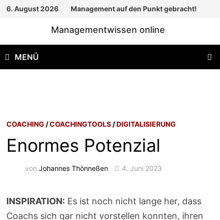
Zum
6. August 2026
Management auf den Punkt gebracht!
Inhalt
Managementwissen online
springen
MENÜ
COACHING
/
COACHINGTOOLS
/
DIGITALISIERUNG
Enormes Potenzial
von
Johannes Thönneßen
4. Juni 2023
INSPIRATION:
Es ist noch nicht lange her, dass
Coachs sich gar nicht vorstellen konnten, ihren