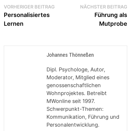
Beitragsnavigation
Vorheriger
N
VORHERIGER BEITRAG
NÄCHSTER BEITRAG
Beitrag:
B
Personalisiertes
Führung als
Lernen
Mutprobe
Johannes Thönneßen
Dipl. Psychologe, Autor,
Moderator, Mitglied eines
genossenschaftlichen
Wohnprojektes. Betreibt
MWonline seit 1997.
Schwerpunkt-Themen:
Kommunikation, Führung und
Personalentwicklung.