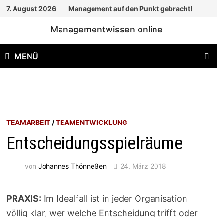
Zum
7. August 2026
Management auf den Punkt gebracht!
Inhalt
Managementwissen online
springen
MENÜ
TEAMARBEIT
/
TEAMENTWICKLUNG
Entscheidungsspielräume
von
Johannes Thönneßen
24. März 2018
PRAXIS:
Im Idealfall ist in jeder Organisation
völlig klar, wer welche Entscheidung trifft oder