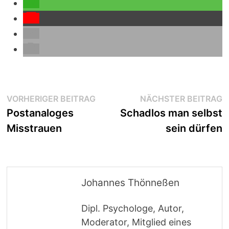
Beitragsnavigation
Vorheriger
N
VORHERIGER BEITRAG
NÄCHSTER BEITRAG
Beitrag:
B
Postanaloges
Schadlos man selbst
Misstrauen
sein dürfen
Johannes Thönneßen
Dipl. Psychologe, Autor,
Moderator, Mitglied eines