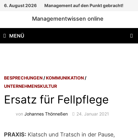
Zum
6. August 2026
Management auf den Punkt gebracht!
Inhalt
Managementwissen online
springen
MENÜ
BESPRECHUNGEN
/
KOMMUNIKATION
/
UNTERNEHMENSKULTUR
Ersatz für Fellpflege
von
Johannes Thönneßen
24. Januar 2021
PRAXIS:
Klatsch und Tratsch in der Pause,