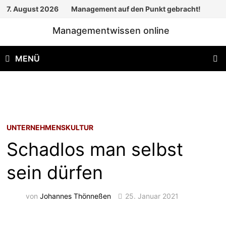
Zum
7. August 2026
Management auf den Punkt gebracht!
Inhalt
Managementwissen online
springen
MENÜ
UNTERNEHMENSKULTUR
Schadlos man selbst
sein dürfen
von
Johannes Thönneßen
25. Januar 2021