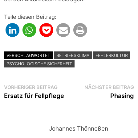
Teile diesen Beitrag:
VERSCHLAGWORTET
BETRIEBSKLIMA
FEHLERKULTUR
PSYCHOLOGISCHE SICHERHEIT
Beitragsnavigation
Vorheriger
N
VORHERIGER BEITRAG
NÄCHSTER BEITRAG
Beitrag:
B
Ersatz für Fellpflege
Phasing
Johannes Thönneßen