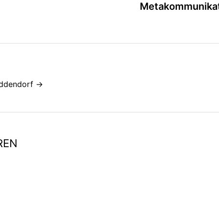
Metakommunikat
iddendorf →
REN