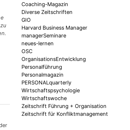
Coaching-Magazin
Diverse Zeitschriften
ne
GIO
 zu
Harvard Business Manager
en.
managerSeminare
neues-lernen
OSC
OrganisationsEntwicklung
Personalführung
Personalmagazin
PERSONALquarterly
Wirtschaftspsychologie
Wirtschaftswoche
Zeitschrift Führung + Organisation
Zeitschrift für Konfliktmanagement
der