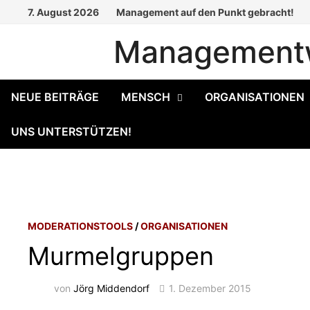
Zum
7. August 2026
Management auf den Punkt gebracht!
Inhalt
Managementw
springen
NEUE BEITRÄGE
MENSCH
ORGANISATIONEN
UNS UNTERSTÜTZEN!
MODERATIONSTOOLS
/
ORGANISATIONEN
Murmelgruppen
von
Jörg Middendorf
1. Dezember 2015