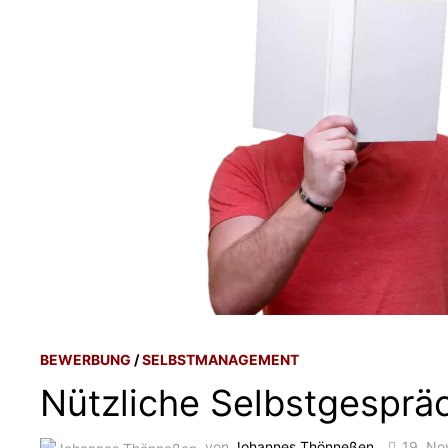
BEWERBUNG
/
SELBSTMANAGEMENT
Nützliche Selbstgesprä
von
Johannes Thönneßen
19. No