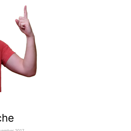
che
vember 2017