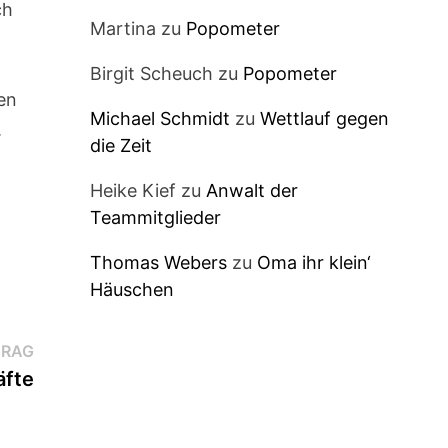
ch
Martina
zu
Popometer
Birgit Scheuch
zu
Popometer
ten
Michael Schmidt
zu
Wettlauf gegen
.
die Zeit
Heike Kief
zu
Anwalt der
Teammitglieder
Thomas Webers
zu
Oma ihr klein‘
Häuschen
Nächster
TRAG
Beitrag:
äfte