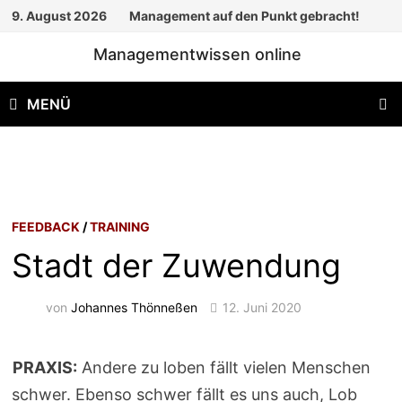
Zum
9. August 2026
Management auf den Punkt gebracht!
Inhalt
Managementwissen online
springen
MENÜ
FEEDBACK
/
TRAINING
Stadt der Zuwendung
von
Johannes Thönneßen
12. Juni 2020
PRAXIS:
Andere zu loben fällt vielen Menschen
schwer. Ebenso schwer fällt es uns auch, Lob