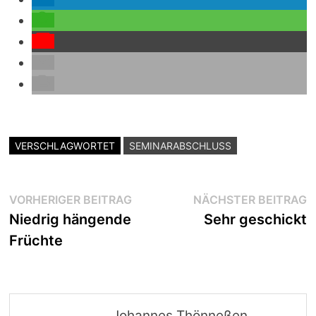
VERSCHLAGWORTET
SEMINARABSCHLUSS
Beitragsnavigation
Vorheriger
N
VORHERIGER BEITRAG
NÄCHSTER BEITRAG
Beitrag:
B
Niedrig hängende
Sehr geschickt
Früchte
Johannes Thönneßen