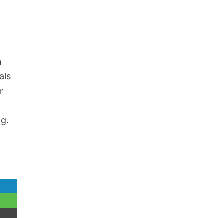
n
als
r
ng.