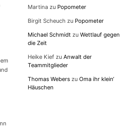
n
Martina
zu
Popometer
Birgit Scheuch
zu
Popometer
Michael Schmidt
zu
Wettlauf gegen
die Zeit
Heike Kief
zu
Anwalt der
 dem
Teammitglieder
und
Thomas Webers
zu
Oma ihr klein‘
Häuschen
enn