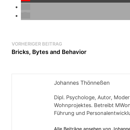
Beitragsnavigation
Vorheriger
VORHERIGER BEITRAG
Beitrag:
Bricks, Bytes and Behavior
Johannes Thönneßen
Dipl. Psychologe, Autor, Moder
Wohnprojektes. Betreibt MWon
Führung und Personalentwickl
Alle Beiträge ansehen von Johan