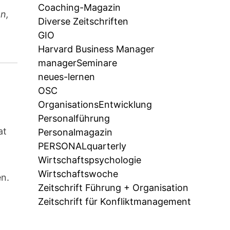
Coaching-Magazin
n,
Diverse Zeitschriften
GIO
Harvard Business Manager
managerSeminare
neues-lernen
OSC
OrganisationsEntwicklung
Personalführung
at
Personalmagazin
PERSONALquarterly
e
Wirtschaftspsychologie
Wirtschaftswoche
en.
Zeitschrift Führung + Organisation
Zeitschrift für Konfliktmanagement