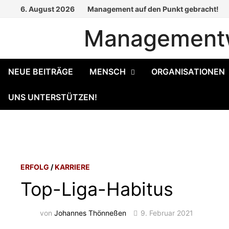
Zum
6. August 2026
Management auf den Punkt gebracht!
Inhalt
Managementw
springen
NEUE BEITRÄGE
MENSCH
ORGANISATIONEN
UNS UNTERSTÜTZEN!
ERFOLG
/
KARRIERE
Top-Liga-Habitus
von
Johannes Thönneßen
9. Februar 2021