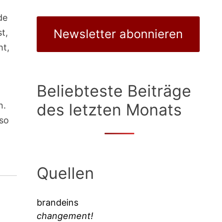
de
Newsletter abonnieren
t,
ht,
Beliebteste Beiträge
n.
des letzten Monats
nso
r
Quellen
brandeins
changement!