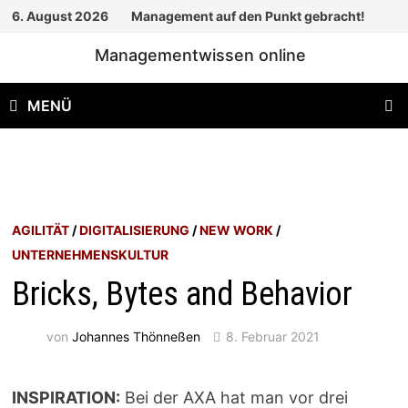
Zum
6. August 2026
Management auf den Punkt gebracht!
Inhalt
Managementwissen online
springen
MENÜ
AGILITÄT
/
DIGITALISIERUNG
/
NEW WORK
/
UNTERNEHMENSKULTUR
Bricks, Bytes and Behavior
von
Johannes Thönneßen
8. Februar 2021
INSPIRATION:
Bei der AXA hat man vor drei