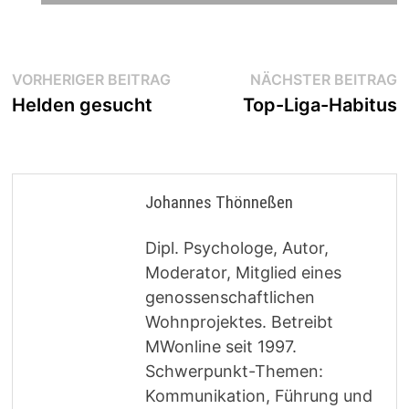
Beitragsnavigation
Vorheriger
N
VORHERIGER BEITRAG
NÄCHSTER BEITRAG
Beitrag:
B
Helden gesucht
Top-Liga-Habitus
Johannes Thönneßen
Dipl. Psychologe, Autor,
Moderator, Mitglied eines
genossenschaftlichen
Wohnprojektes. Betreibt
MWonline seit 1997.
Schwerpunkt-Themen:
Kommunikation, Führung und