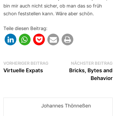
bin mir auch nicht sicher, ob man das so früh
schon feststellen kann. Wäre aber schön.
Teile diesen Beitrag:
Beitragsnavigation
Vorheriger
N
VORHERIGER BEITRAG
NÄCHSTER BEITRAG
Beitrag:
B
Virtuelle Expats
Bricks, Bytes and
Behavior
Johannes Thönneßen