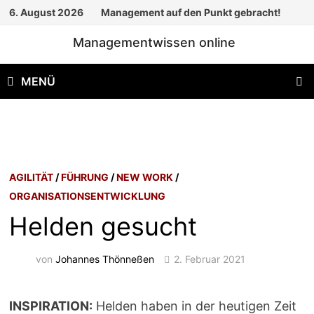
Zum
6. August 2026
Management auf den Punkt gebracht!
Inhalt
Managementwissen online
springen
MENÜ
AGILITÄT
/
FÜHRUNG
/
NEW WORK
/
ORGANISATIONSENTWICKLUNG
Helden gesucht
von
Johannes Thönneßen
2. Februar 2021
INSPIRATION:
Helden haben in der heutigen Zeit