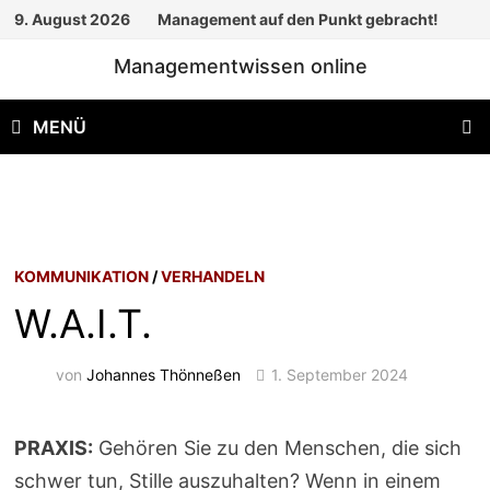
Zum
9. August 2026
Management auf den Punkt gebracht!
Inhalt
Managementwissen online
springen
MENÜ
KOMMUNIKATION
/
VERHANDELN
W.A.I.T.
von
Johannes Thönneßen
1. September 2024
PRAXIS:
Gehören Sie zu den Menschen, die sich
schwer tun, Stille auszuhalten? Wenn in einem