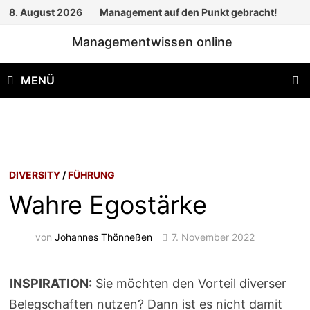
Zum
8. August 2026
Management auf den Punkt gebracht!
Inhalt
Managementwissen online
springen
MENÜ
DIVERSITY
/
FÜHRUNG
Wahre Egostärke
von
Johannes Thönneßen
7. November 2022
INSPIRATION:
Sie möchten den Vorteil diverser
Belegschaften nutzen? Dann ist es nicht damit