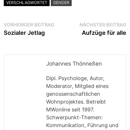
VERSCHLAGWORTET
GENDER
Beitragsnavigation
Vorheriger
N
VORHERIGER BEITRAG
NÄCHSTER BEITRAG
Beitrag:
B
Sozialer Jetlag
Aufzüge für alle
Johannes Thönneßen
Dipl. Psychologe, Autor,
Moderator, Mitglied eines
genossenschaftlichen
Wohnprojektes. Betreibt
MWonline seit 1997.
Schwerpunkt-Themen:
Kommunikation, Führung und