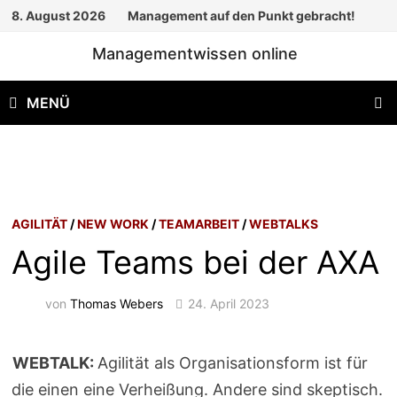
Zum
8. August 2026
Management auf den Punkt gebracht!
Inhalt
Managementwissen online
springen
MENÜ
AGILITÄT
/
NEW WORK
/
TEAMARBEIT
/
WEBTALKS
Agile Teams bei der AXA
von
Thomas Webers
24. April 2023
WEBTALK:
Agilität als Organisationsform ist für
die einen eine Verheißung. Andere sind skeptisch.