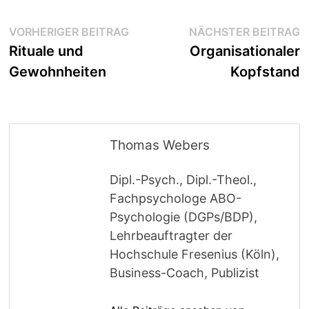
Beitragsnavigation
Vorheriger
N
VORHERIGER BEITRAG
NÄCHSTER BEITRAG
Beitrag:
B
Rituale und
Organisationaler
Gewohnheiten
Kopfstand
Thomas Webers
Dipl.-Psych., Dipl.-Theol.,
Fachpsychologe ABO-
Psychologie (DGPs/BDP),
Lehrbeauftragter der
Hochschule Fresenius (Köln),
Business-Coach, Publizist