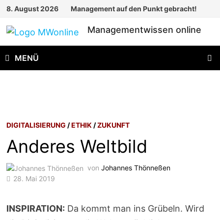
Zum
8. August 2026
Management auf den Punkt gebracht!
Inhalt
Managementwissen online
springen
MENÜ
DIGITALISIERUNG
/
ETHIK
/
ZUKUNFT
Anderes Weltbild
von
Johannes Thönneßen
28. Mai 2019
INSPIRATION:
Da kommt man ins Grübeln. Wird