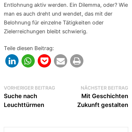
Entlohnung aktiv werden. Ein Dilemma, oder? Wie
man es auch dreht und wendet, das mit der
Belohnung für einzelne Tätigkeiten oder
Zielerreichungen bleibt schwierig.
Teile diesen Beitrag:
Beitragsnavigation
Vorheriger
N
VORHERIGER BEITRAG
NÄCHSTER BEITRAG
Beitrag:
B
Suche nach
Mit Geschichten
Leuchttürmen
Zukunft gestalten