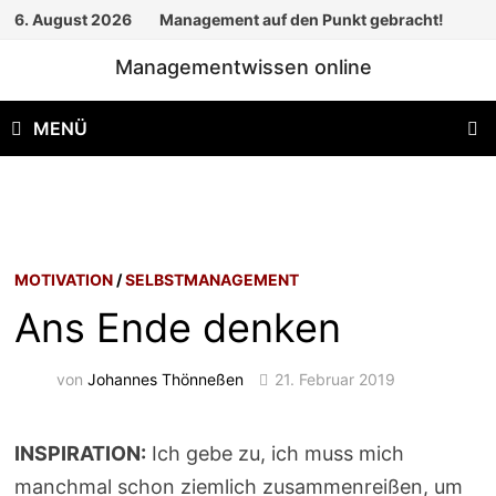
Zum
6. August 2026
Management auf den Punkt gebracht!
Inhalt
Managementwissen online
springen
MENÜ
MOTIVATION
/
SELBSTMANAGEMENT
Ans Ende denken
von
Johannes Thönneßen
21. Februar 2019
INSPIRATION:
Ich gebe zu, ich muss mich
manchmal schon ziemlich zusammenreißen, um