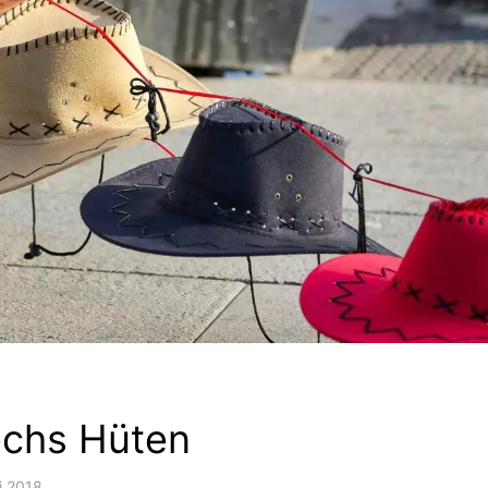
echs Hüten
i 2018