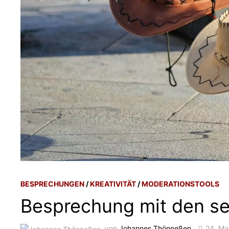
BESPRECHUNGEN
/
KREATIVITÄT
/
MODERATIONSTOOLS
Besprechung mit den s
von
Johannes Thönneßen
24. Ma