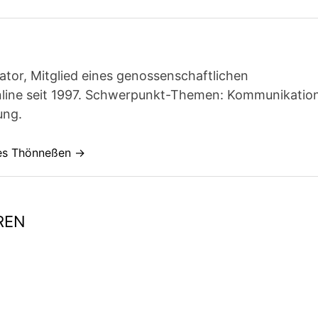
ator, Mitglied eines genossenschaftlichen
line seit 1997. Schwerpunkt-Themen: Kommunikatio
ung.
nes Thönneßen →
REN