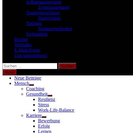
Selbstmanagement
Zeitmanagement
Teamentwicklung
Supervision
Training
Seminarmethoden
Verhandeln
Bücher
Webtalks
E-Mail-Kurse
Uns unterstützen!
Suchen
nach:
Menü
Neue Beiträge
Mensch
Untermenü
Coaching
anzeigen
Gesundheit
Untermenü
Resilienz
anzeigen
Stress
Work-Life-Balance
Karriere
Untermenü
Bewerbung
anzeigen
Erfolg
Lernen