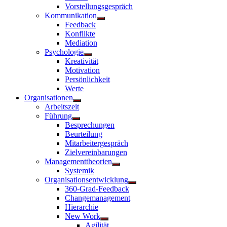
Vorstellungsgespräch
Kommunikation
Untermenü
Feedback
anzeigen
Konflikte
Mediation
Psychologie
Untermenü
Kreativität
anzeigen
Motivation
Persönlichkeit
Werte
Organisationen
Untermenü
Arbeitszeit
anzeigen
Führung
Untermenü
Besprechungen
anzeigen
Beurteilung
Mitarbeitergespräch
Zielvereinbarungen
Managementtheorien
Untermenü
Systemik
anzeigen
Organisationsentwicklung
Untermenü
360-Grad-Feedback
anzeigen
Changemanagement
Hierarchie
New Work
Untermenü
Agilität