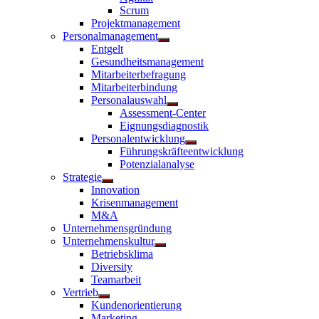
anzeigen
Scrum
Projektmanagement
Personalmanagement
Untermenü
Entgelt
anzeigen
Gesundheitsmanagement
Mitarbeiterbefragung
Mitarbeiterbindung
Personalauswahl
Untermenü
Assessment-Center
anzeigen
Eignungsdiagnostik
Personalentwicklung
Untermenü
Führungskräfteentwicklung
anzeigen
Potenzialanalyse
Strategie
Untermenü
Innovation
anzeigen
Krisenmanagement
M&A
Unternehmensgründung
Unternehmenskultur
Untermenü
Betriebsklima
anzeigen
Diversity
Teamarbeit
Vertrieb
Untermenü
Kundenorientierung
anzeigen
Marketing