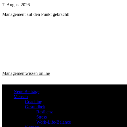
Zum
7. August 2026
Inhalt
Management auf den Punkt gebracht!
springen
Managementwissen online
Neue Beiträge
Mensch
Coaching
Gesundheit
Resilienz
Stress
Work-Life-Balance