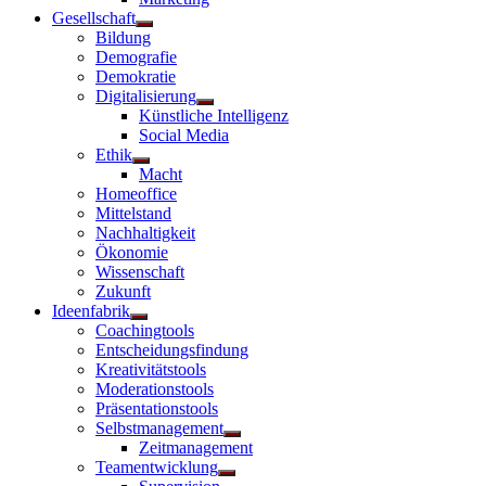
Gesellschaft
Untermenü
Bildung
anzeigen
Demografie
Demokratie
Digitalisierung
Untermenü
Künstliche Intelligenz
anzeigen
Social Media
Ethik
Untermenü
Macht
anzeigen
Homeoffice
Mittelstand
Nachhaltigkeit
Ökonomie
Wissenschaft
Zukunft
Ideenfabrik
Untermenü
Coachingtools
anzeigen
Entscheidungsfindung
Kreativitätstools
Moderationstools
Präsentationstools
Selbstmanagement
Untermenü
Zeitmanagement
anzeigen
Teamentwicklung
Untermenü