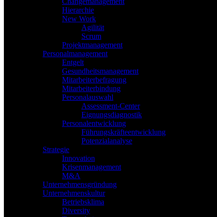
Changemanagement
Hierarchie
New Work
Agilität
Scrum
Projektmanagement
Personalmanagement
Entgelt
Gesundheitsmanagement
Mitarbeiterbefragung
Mitarbeiterbindung
Personalauswahl
Assessment-Center
Eignungsdiagnostik
Personalentwicklung
Führungskräfteentwicklung
Potenzialanalyse
Strategie
Innovation
Krisenmanagement
M&A
Unternehmensgründung
Unternehmenskultur
Betriebsklima
Diversity