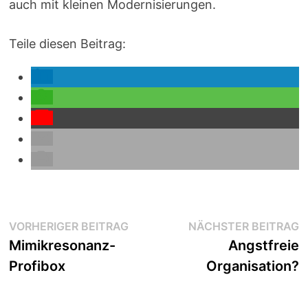
auch mit kleinen Modernisierungen.
Teile diesen Beitrag:
Beitragsnavigation
Vorheriger
N
VORHERIGER BEITRAG
NÄCHSTER BEITRAG
Beitrag:
B
Mimikresonanz-
Angstfreie
Profibox
Organisation?