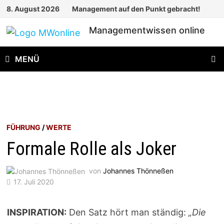
Zum
8. August 2026
Management auf den Punkt gebracht!
Inhalt
Managementwissen online
springen
MENÜ
FÜHRUNG
/
WERTE
Formale Rolle als Joker
von
Johannes Thönneßen
17. Juli 2020
INSPIRATION:
Den Satz hört man ständig:
„Die