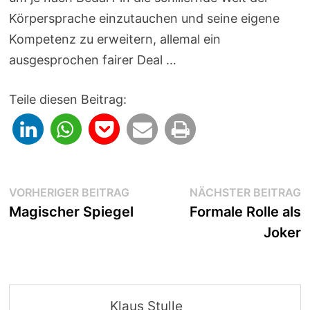
Körpersprache einzutauchen und seine eigene
Kompetenz zu erweitern, allemal ein
ausgesprochen fairer Deal …
Teile diesen Beitrag:
Beitragsnavigation
Vorheriger
N
VORHERIGER BEITRAG
NÄCHSTER BEITRAG
Beitrag:
B
Magischer Spiegel
Formale Rolle als
Joker
Klaus Stulle