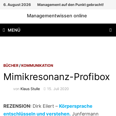
Zum
6. August 2026
Management auf den Punkt gebracht!
Inhalt
Managementwissen online
springen
MENÜ
BÜCHER
/
KOMMUNIKATION
Mimikresonanz-Profibox
von
Klaus Stulle
15. Juli 2020
REZENSION:
Dirk Eilert –
Körpersprache
entschlüsseln und verstehen.
Junfermann