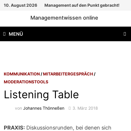
Zum
10. August 2026
Management auf den Punkt gebracht!
Inhalt
Managementwissen online
springen
MENÜ
KOMMUNIKATION
/
MITARBEITERGESPRÄCH
/
MODERATIONSTOOLS
Listening Table
von
Johannes Thönneßen
3. März 2018
PRAXIS:
Diskussionsrunden, bei denen sich