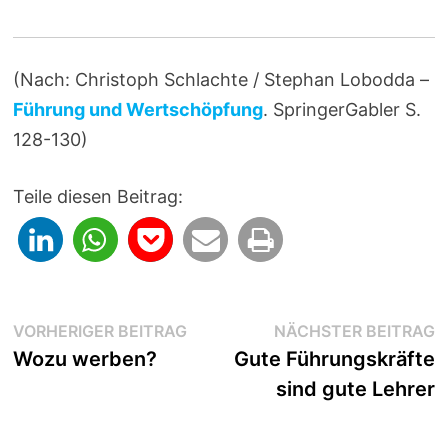
(Nach: Christoph Schlachte / Stephan Lobodda –
Führung und Wertschöpfung
. SpringerGabler S.
128-130)
Teile diesen Beitrag:
Beitragsnavigation
Vorheriger
N
VORHERIGER BEITRAG
NÄCHSTER BEITRAG
Beitrag:
B
Wozu werben?
Gute Führungskräfte
sind gute Lehrer