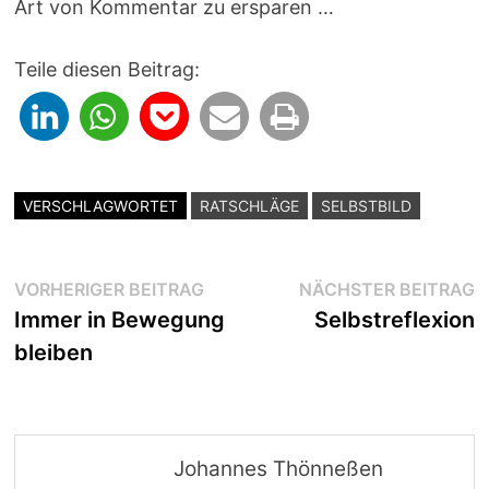
Art von Kommentar zu ersparen …
Teile diesen Beitrag:
VERSCHLAGWORTET
RATSCHLÄGE
SELBSTBILD
Beitragsnavigation
Vorheriger
N
VORHERIGER BEITRAG
NÄCHSTER BEITRAG
Beitrag:
B
Immer in Bewegung
Selbstreflexion
bleiben
Johannes Thönneßen