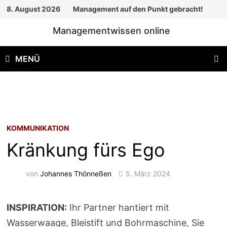
Zum
8. August 2026
Management auf den Punkt gebracht!
Inhalt
Managementwissen online
springen
MENÜ
KOMMUNIKATION
Kränkung fürs Ego
von
Johannes Thönneßen
5. März 2024
INSPIRATION:
Ihr Partner hantiert mit
Wasserwaage, Bleistift und Bohrmaschine, Sie