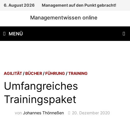
Zum
6. August 2026
Management auf den Punkt gebracht!
Inhalt
Managementwissen online
springen
MENÜ
AGILITÄT
/
BÜCHER
/
FÜHRUNG
/
TRAINING
Umfangreiches
Trainingspaket
von
Johannes Thönneßen
20. Dezember 2020