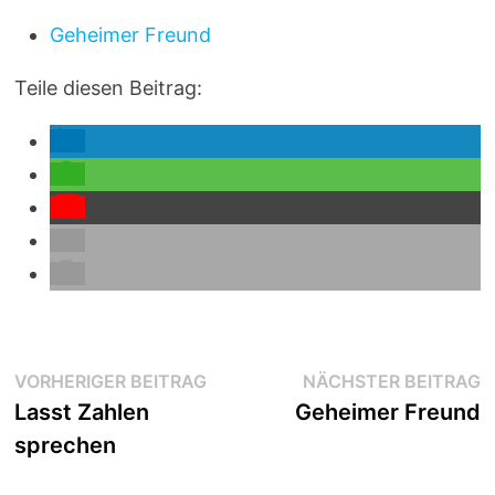
Geheimer Freund
Teile diesen Beitrag:
Beitragsnavigation
Vorheriger
N
VORHERIGER BEITRAG
NÄCHSTER BEITRAG
Beitrag:
B
Lasst Zahlen
Geheimer Freund
sprechen