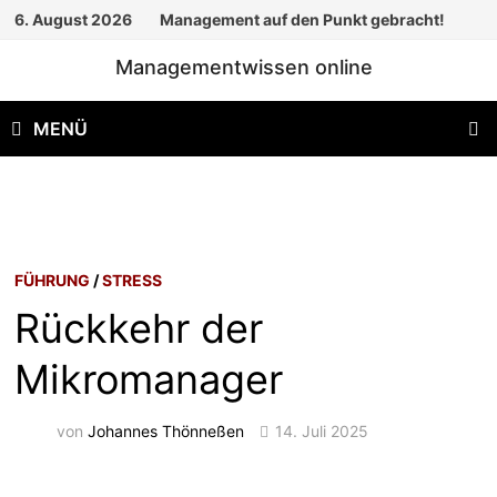
Zum
6. August 2026
Management auf den Punkt gebracht!
Inhalt
Managementwissen online
springen
MENÜ
FÜHRUNG
/
STRESS
Rückkehr der
Mikromanager
von
Johannes Thönneßen
14. Juli 2025