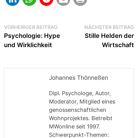
Beitragsnavigation
Vorheriger
N
VORHERIGER BEITRAG
NÄCHSTER BEITRAG
Beitrag:
B
Psychologie: Hype
Stille Helden der
und Wirklichkeit
Wirtschaft
Johannes Thönneßen
Dipl. Psychologe, Autor,
Moderator, Mitglied eines
genossenschaftlichen
Wohnprojektes. Betreibt
MWonline seit 1997.
Schwerpunkt-Themen: