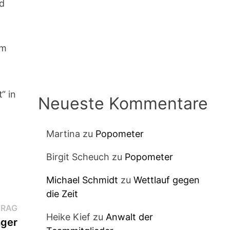
nd
em
“ in
Neueste Kommentare
Martina
zu
Popometer
Birgit Scheuch
zu
Popometer
Michael Schmidt
zu
Wettlauf gegen
die Zeit
Nächster
TRAG
Heike Kief
zu
Anwalt der
Beitrag:
ager