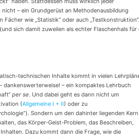
ckt
“ haben. Stattdessen muss wirklich jeder
h nicht – ein Grundgerüst an Methodenausbildung
Fächer wie „Statistik“ oder auch „Testkonstruktion“
und sich damit zuweilen als echter Flaschenhals für
atisch-technischen Inhalte kommt in vielen Lehrplän
r – dankenswerterweise! – ein kompaktes Lehrbuch
haft“
per se
. Und dabei geht es dann nicht um
ivation (
Allgemeine I + II
) oder zu
sychologie“). Sondern um den dahinter liegenden Kern
alten, das Körper-Geist-Problem, das Beschreiben,
Inhalten. Dazu kommt dann die Frage, wie die