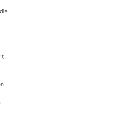
die
–
rt
en
e