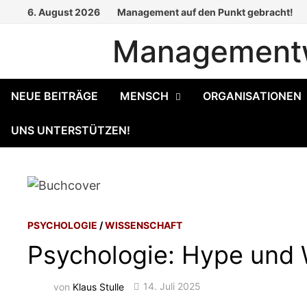
Zum
6. August 2026
Management auf den Punkt gebracht!
Inhalt
Managementw
springen
NEUE BEITRÄGE
MENSCH
ORGANISATIONEN
UNS UNTERSTÜTZEN!
PSYCHOLOGIE
/
WISSENSCHAFT
Psychologie: Hype und W
von
Klaus Stulle
14. Juli 2025