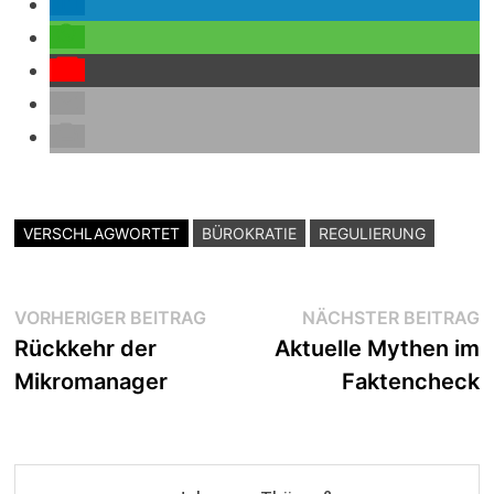
VERSCHLAGWORTET
BÜROKRATIE
REGULIERUNG
Beitragsnavigation
Vorheriger
N
VORHERIGER BEITRAG
NÄCHSTER BEITRAG
Beitrag:
B
Rückkehr der
Aktuelle Mythen im
Mikromanager
Faktencheck