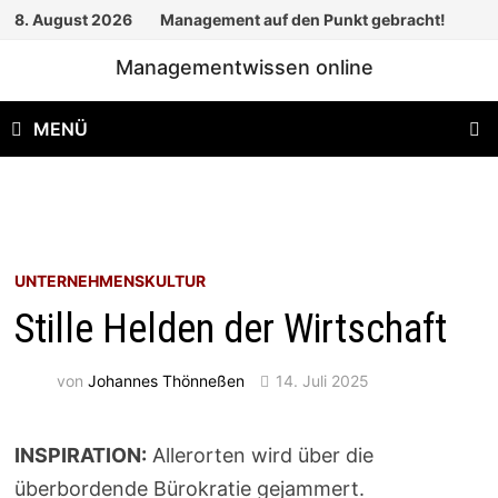
Zum
8. August 2026
Management auf den Punkt gebracht!
Inhalt
Managementwissen online
springen
MENÜ
UNTERNEHMENSKULTUR
Stille Helden der Wirtschaft
von
Johannes Thönneßen
14. Juli 2025
INSPIRATION:
Allerorten wird über die
überbordende Bürokratie gejammert.