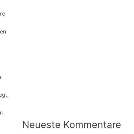
ere
gen
n
egt,
en
Neueste Kommentare