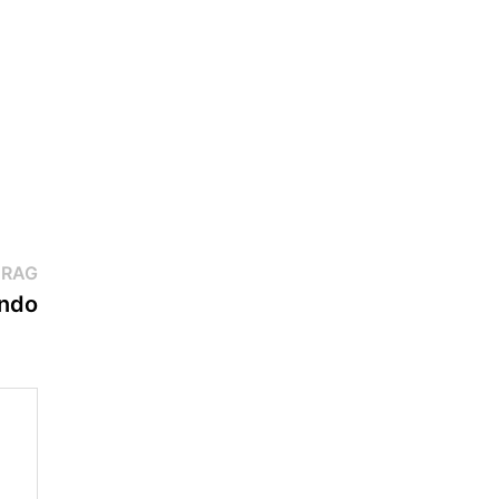
Nächster
TRAG
Beitrag:
ndo