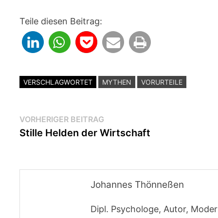
Teile diesen Beitrag:
VERSCHLAGWORTET
MYTHEN
VORURTEILE
Beitragsnavigation
Vorheriger
VORHERIGER BEITRAG
Beitrag:
Stille Helden der Wirtschaft
Johannes Thönneßen
Dipl. Psychologe, Autor, Moder