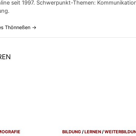
line seit 1997. Schwerpunkt-Themen: Kommunikatio
ung.
nes Thönneßen →
REN
MOGRAFIE
BILDUNG
/
LERNEN
/
WEITERBILDU