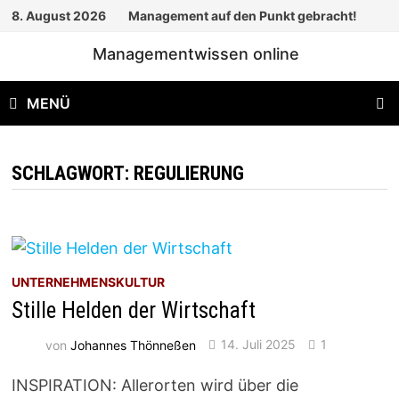
Zum
8. August 2026
Management auf den Punkt gebracht!
Inhalt
Managementwissen online
springen
MENÜ
SCHLAGWORT:
REGULIERUNG
UNTERNEHMENSKULTUR
Stille Helden der Wirtschaft
von
Johannes Thönneßen
14. Juli 2025
1
INSPIRATION: Allerorten wird über die