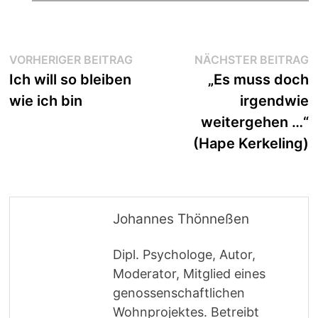
Beitragsnavigation
Vorheriger
N
VORHERIGER BEITRAG
NÄCHSTER BEITRAG
Beitrag:
B
Ich will so bleiben
„Es muss doch
wie ich bin
irgendwie
weitergehen …“
(Hape Kerkeling)
Johannes Thönneßen
Dipl. Psychologe, Autor,
Moderator, Mitglied eines
genossenschaftlichen
Wohnprojektes. Betreibt