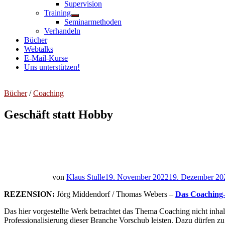
Untermenü
Supervision
anzeigen
Training
Untermenü
Seminarmethoden
anzeigen
Verhandeln
Bücher
Webtalks
E-Mail-Kurse
Uns unterstützen!
Bücher
/
Coaching
Geschäft statt Hobby
von
Klaus Stulle
19. November 2022
19. Dezember 20
REZENSION:
Jörg Middendorf / Thomas Webers –
Das Coaching-
Das hier vorgestellte Werk betrachtet das Thema Coaching nicht inhalt
Professionalisierung dieser Branche Vorschub leisten. Dazu dürfen z