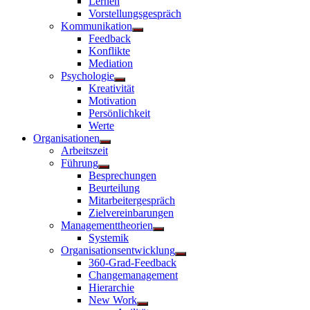
Lernen
Vorstellungsgespräch
Kommunikation
Untermenü
Feedback
anzeigen
Konflikte
Mediation
Psychologie
Untermenü
Kreativität
anzeigen
Motivation
Persönlichkeit
Werte
Organisationen
Untermenü
Arbeitszeit
anzeigen
Führung
Untermenü
Besprechungen
anzeigen
Beurteilung
Mitarbeitergespräch
Zielvereinbarungen
Managementtheorien
Untermenü
Systemik
anzeigen
Organisationsentwicklung
Untermenü
360-Grad-Feedback
anzeigen
Changemanagement
Hierarchie
New Work
Untermenü