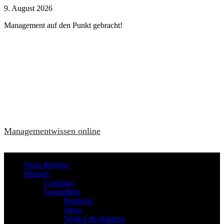
Zum
9. August 2026
Inhalt
Management auf den Punkt gebracht!
springen
Managementwissen online
Neue Beiträge
Mensch
Coaching
Gesundheit
Resilienz
Stress
Work-Life-Balance