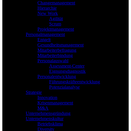
Changemanagement
Hierarchie
New Work
Agilität
Scrum
Projektmanagement
Personalmanagement
Entgelt
Gesundheitsmanagement
Mitarbeiterbefragung
Mitarbeiterbindung
Personalauswahl
Assessment-Center
Eignungsdiagnostik
Personalentwicklung
Führungskräfteentwicklung
Potenzialanalyse
Strategie
Innovation
Krisenmanagement
M&A
Unternehmensgründung
Unternehmenskultur
Betriebsklima
Diversity