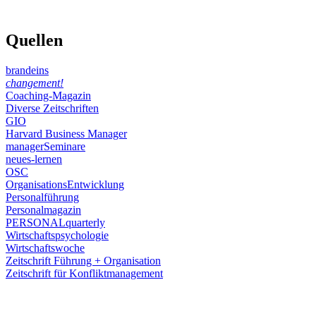
Quellen
brandeins
changement!
Coaching-Magazin
Diverse Zeitschriften
GIO
Harvard Business Manager
managerSeminare
neues-lernen
OSC
OrganisationsEntwicklung
Personalführung
Personalmagazin
PERSONALquarterly
Wirtschaftspsychologie
Wirtschaftswoche
Zeitschrift Führung + Organisation
Zeitschrift für Konfliktmanagement