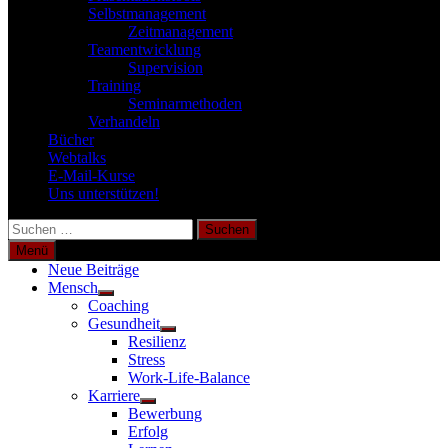
Selbstmanagement
Zeitmanagement
Teamentwicklung
Supervision
Training
Seminarmethoden
Verhandeln
Bücher
Webtalks
E-Mail-Kurse
Uns unterstützen!
Suchen
nach:
Menü
Neue Beiträge
Mensch
Untermenü
Coaching
anzeigen
Gesundheit
Untermenü
Resilienz
anzeigen
Stress
Work-Life-Balance
Karriere
Untermenü
Bewerbung
anzeigen
Erfolg