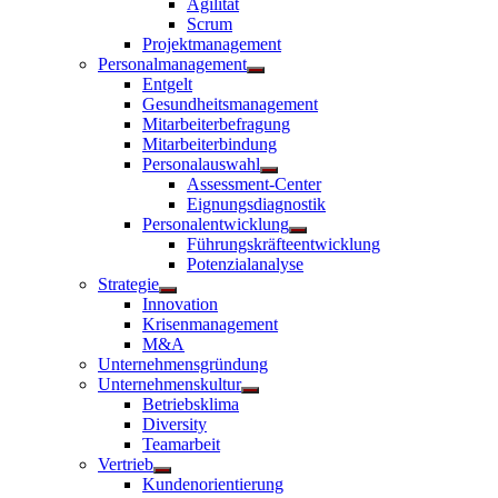
Agilität
anzeigen
Scrum
Projektmanagement
Personalmanagement
Untermenü
Entgelt
anzeigen
Gesundheitsmanagement
Mitarbeiterbefragung
Mitarbeiterbindung
Personalauswahl
Untermenü
Assessment-Center
anzeigen
Eignungsdiagnostik
Personalentwicklung
Untermenü
Führungskräfteentwicklung
anzeigen
Potenzialanalyse
Strategie
Untermenü
Innovation
anzeigen
Krisenmanagement
M&A
Unternehmensgründung
Unternehmenskultur
Untermenü
Betriebsklima
anzeigen
Diversity
Teamarbeit
Vertrieb
Untermenü
Kundenorientierung
anzeigen