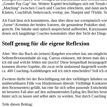
„Gender Pay Gap“ hin. Weitere Kapitel beschäftigen sich mit Trends 
„Matching“ zwischen Coach und Coachee erleichtern, und dann auch d
Klaiton, CoachHub, bettercoach, evelop_me, Sharpist und 7Fields. Sie
Als Fazit lässt sich konstatieren, dass über diese nur exemplarisch
„Szene“-Kenntnis der beiden Autoren, die gestandene Praktiker sind
gerecht. Die Inhalte sind optisch ansprechend aufbereitet, Kurzzusam
denen sich langjährige Coaches konstruktiv über ihre Sicht der Dinge
Stoff genug für die eigene Reflexion
Aber: Wer das Buch als (reinen) Ratgeber erworben hat, um möglichst
Selbstreflexionsinhalte als sog. Canvas einlassen, mit denen man d
ich mit und welche fehlen mir (noch)? Diese beispielhaft herausgegri
kommen diverse Aspekte, die zwar recht umfassend dargestellt werde
ca. 400 Coaching-Ausbildungen soll ich mich entscheiden? Soll ich ei
Zweitens dürfte bei der Beschäftigung mit den vielfältigen Inhalten r
unübersehbaren Fülle von Hindernissen übersät: Vielfältige Konkurre
dem Rezensenten) gefällt, hat eine für sich selbst passende Entscheid
im besseren Fall aber auf den aufmunternden Epilog des Buches besinnen
hinter sich zu lassen und selbst aktiv zu werden. Nur durch Coachin
Teile diesen Beitrag: