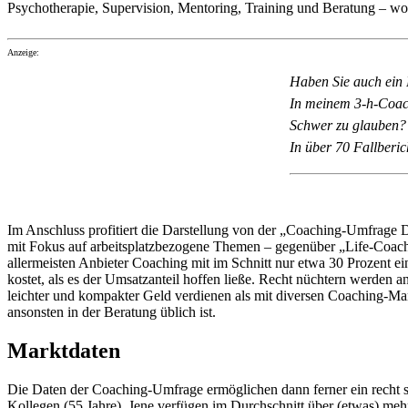
Psychotherapie, Supervision, Mentoring, Training und Beratung – wora
Anzeige:
Haben Sie auch ein 
In meinem 3-h-Coach
Schwer zu glauben?
In über 70 Fallberic
Im Anschluss profitiert die Darstellung von der „Coaching-Umfrage D
mit Fokus auf arbeitsplatzbezogene Themen – gegenüber „Life-Coaching“
allermeisten Anbieter Coaching mit im Schnitt nur etwa 30 Prozent e
kostet, als es der Umsatzanteil hoffen ließe. Recht nüchtern werden
leichter und kompakter Geld verdienen als mit diversen Coaching-Ma
ansonsten in der Beratung üblich ist.
Marktdaten
Die Daten der Coaching-Umfrage ermöglichen dann ferner ein recht spe
Kollegen (55 Jahre). Jene verfügen im Durchschnitt über (etwas) meh