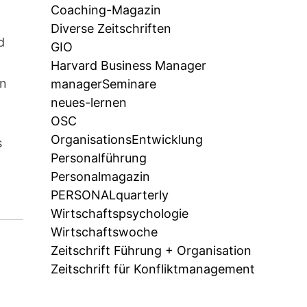
Coaching-Magazin
Diverse Zeitschriften
d
GIO
Harvard Business Manager
an
managerSeminare
neues-lernen
OSC
OrganisationsEntwicklung
s
Personalführung
l
Personalmagazin
PERSONALquarterly
Wirtschaftspsychologie
Wirtschaftswoche
Zeitschrift Führung + Organisation
Zeitschrift für Konfliktmanagement