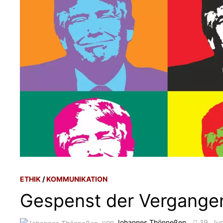
ETHIK
/
KOMMUNIKATION
Gespenst der Vergange
von
Johannes Thönneßen
19. Ju