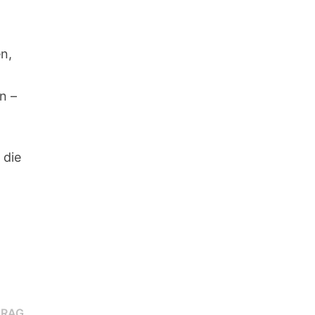
en,
n –
 die
Nächster
TRAG