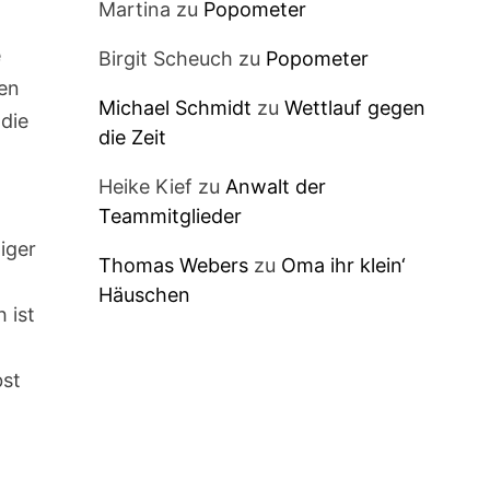
Martina
zu
Popometer
e
Birgit Scheuch
zu
Popometer
ren
Michael Schmidt
zu
Wettlauf gegen
 die
die Zeit
Heike Kief
zu
Anwalt der
Teammitglieder
iger
Thomas Webers
zu
Oma ihr klein‘
n
Häuschen
 ist
bst