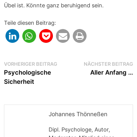
Übel ist. Könnte ganz beruhigend sein.
Teile diesen Beitrag:
Beitragsnavigation
Vorheriger
N
VORHERIGER BEITRAG
NÄCHSTER BEITRAG
Beitrag:
B
Psychologische
Aller Anfang …
Sicherheit
Johannes Thönneßen
Dipl. Psychologe, Autor,