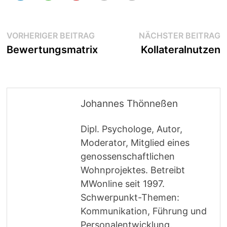
Beitragsnavigation
Vorheriger
N
VORHERIGER BEITRAG
NÄCHSTER BEITRAG
Beitrag:
B
Bewertungsmatrix
Kollateralnutzen
Johannes Thönneßen
Dipl. Psychologe, Autor,
Moderator, Mitglied eines
genossenschaftlichen
Wohnprojektes. Betreibt
MWonline seit 1997.
Schwerpunkt-Themen:
Kommunikation, Führung und
Personalentwicklung.