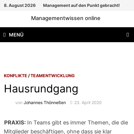
Zum
8. August 2026
Management auf den Punkt gebracht!
Inhalt
Managementwissen online
springen
MENÜ
KONFLIKTE
/
TEAMENTWICKLUNG
Hausrundgang
von
Johannes Thönneßen
23. April 2020
PRAXIS:
In Teams gibt es immer Themen, die die
Mitglieder beschäftigen, ohne dass sie klar