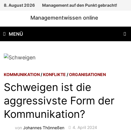
Zum
8. August 2026
Management auf den Punkt gebracht!
Inhalt
Managementwissen online
springen
MENÜ
KOMMUNIKATION
/
KONFLIKTE
/
ORGANISATIONEN
Schweigen ist die
aggressivste Form der
Kommunikation?
von
Johannes Thönneßen
4. April 2024