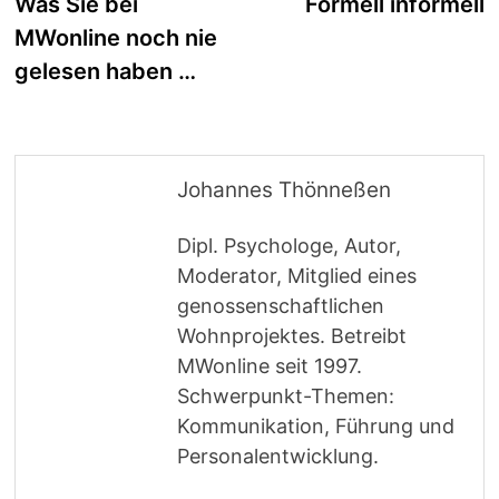
Beitrag:
B
Was Sie bei
Formell informell
MWonline noch nie
gelesen haben …
Johannes Thönneßen
Dipl. Psychologe, Autor,
Moderator, Mitglied eines
genossenschaftlichen
Wohnprojektes. Betreibt
MWonline seit 1997.
Schwerpunkt-Themen:
Kommunikation, Führung und
Personalentwicklung.