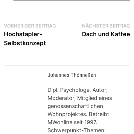
Beitragsnavigation
Vorheriger
N
VORHERIGER BEITRAG
NÄCHSTER BEITRAG
Beitrag:
B
Hochstapler-
Dach und Kaffee
Selbstkonzept
Johannes Thönneßen
Dipl. Psychologe, Autor,
Moderator, Mitglied eines
genossenschaftlichen
Wohnprojektes. Betreibt
MWonline seit 1997.
Schwerpunkt-Themen: