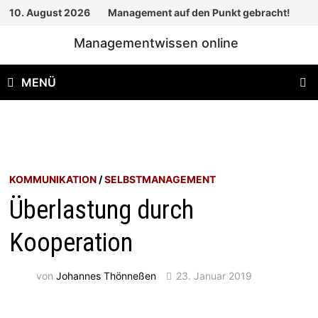
Zum
10. August 2026
Management auf den Punkt gebracht!
Inhalt
Managementwissen online
springen
MENÜ
KOMMUNIKATION
/
SELBSTMANAGEMENT
Überlastung durch
Kooperation
von
Johannes Thönneßen
23. Januar 2019