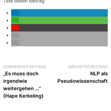
Teile diesen Beitrag:
Beitragsnavigation
Vorheriger
N
VORHERIGER BEITRAG
NÄCHSTER BEITRAG
Beitrag:
B
„Es muss doch
NLP als
irgendwie
Pseudowissenschaft
weitergehen …“
(Hape Kerkeling)