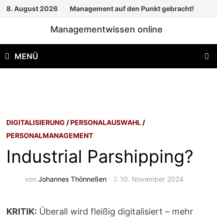
Zum
8. August 2026
Management auf den Punkt gebracht!
Inhalt
Managementwissen online
springen
MENÜ
DIGITALISIERUNG
/
PERSONALAUSWAHL
/
PERSONALMANAGEMENT
Industrial Parshipping?
von
Johannes Thönneßen
10. November 2024
KRITIK:
Überall wird fleißig digitalisiert – mehr