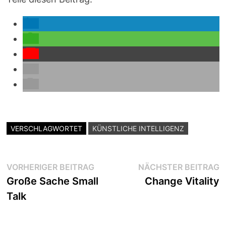
VERSCHLAGWORTET
KÜNSTLICHE INTELLIGENZ
Beitragsnavigation
Vorheriger
N
VORHERIGER BEITRAG
NÄCHSTER BEITRAG
Beitrag:
B
Große Sache Small
Change Vitality
Talk