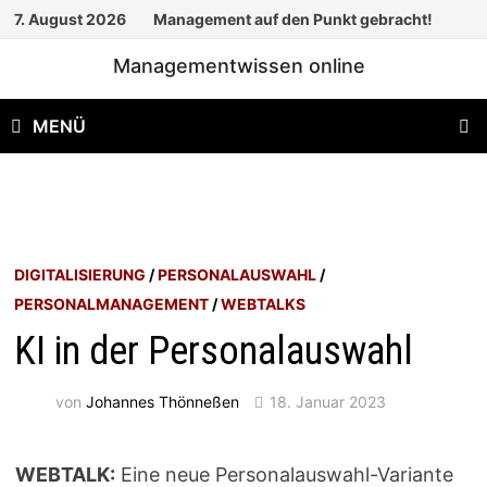
Zum
7. August 2026
Management auf den Punkt gebracht!
Inhalt
Managementwissen online
springen
MENÜ
DIGITALISIERUNG
/
PERSONALAUSWAHL
/
PERSONALMANAGEMENT
/
WEBTALKS
KI in der Personalauswahl
von
Johannes Thönneßen
18. Januar 2023
WEBTALK:
Eine neue Personalauswahl-Variante