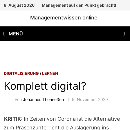
Zum
8. August 2026
Management auf den Punkt gebracht!
Inhalt
Managementwissen online
springen
MENÜ
DIGITALISIERUNG
/
LERNEN
Komplett digital?
von
Johannes Thönneßen
9. November 2020
KRITIK:
In Zeiten von Corona ist die Alternative
zum Präsenzunterricht die Auslagerung ins