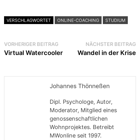
VERSCHLAGWORTET
ONLINE-COACHING
STUDIUM
Beitragsnavigation
Vorheriger
N
VORHERIGER BEITRAG
NÄCHSTER BEITRAG
Beitrag:
B
Virtual Watercooler
Wandel in der Krise
Johannes Thönneßen
Dipl. Psychologe, Autor,
Moderator, Mitglied eines
genossenschaftlichen
Wohnprojektes. Betreibt
MWonline seit 1997.