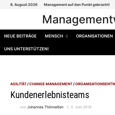
Zum
8. August 2026
Management auf den Punkt gebracht!
Inhalt
Managementw
springen
NEUE BEITRÄGE
MENSCH
ORGANISATIONEN
UNS UNTERSTÜTZEN!
AGILITÄT
/
CHANGE MANAGEMENT
/
ORGANISATIONSENT
Kundenerlebnisteams
von
Johannes Thönneßen
3. Juni 2019