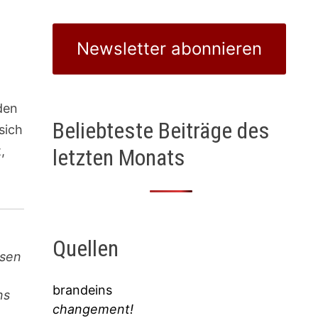
Newsletter abonnieren
den
Beliebteste Beiträge des
sich
,
letzten Monats
Quellen
ssen
brandeins
ns
changement!