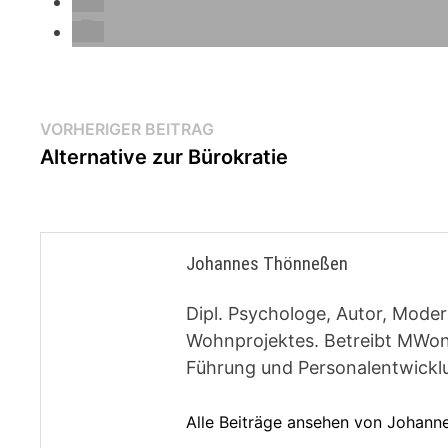
Beitragsnavigation
Vorheriger
VORHERIGER BEITRAG
Beitrag:
Alternative zur Bürokratie
Johannes Thönneßen
Dipl. Psychologe, Autor, Moder
Wohnprojektes. Betreibt MWon
Führung und Personalentwickl
Alle Beiträge ansehen von Johan