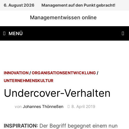
Zum
6. August 2026
Management auf den Punkt gebracht!
Inhalt
Managementwissen online
springen
MENÜ
INNOVATION
/
ORGANISATIONSENTWICKLUNG
/
UNTERNEHMENSKULTUR
Undercover-Verhalten
von
Johannes Thönneßen
8. April 2019
INSPIRATION:
Der Begriff begegnet einem nun