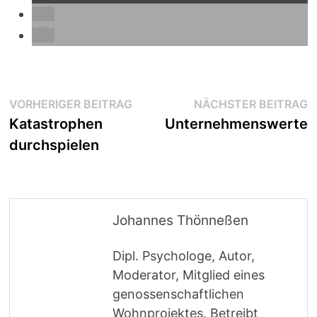
Beitragsnavigation
Vorheriger
N
VORHERIGER BEITRAG
NÄCHSTER BEITRAG
Beitrag:
B
Katastrophen
Unternehmenswerte
durchspielen
Johannes Thönneßen
Dipl. Psychologe, Autor,
Moderator, Mitglied eines
genossenschaftlichen
Wohnprojektes. Betreibt