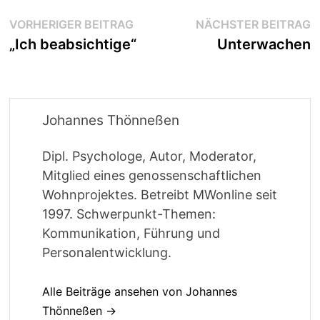
Beitragsnavigation
Vorheriger
N
VORHERIGER BEITRAG
NÄCHSTER BEITRAG
Beitrag:
B
„Ich beabsichtige“
Unterwachen
Johannes Thönneßen
Dipl. Psychologe, Autor, Moderator,
Mitglied eines genossenschaftlichen
Wohnprojektes. Betreibt MWonline seit
1997. Schwerpunkt-Themen:
Kommunikation, Führung und
Personalentwicklung.
Alle Beiträge ansehen von Johannes
Thönneßen →