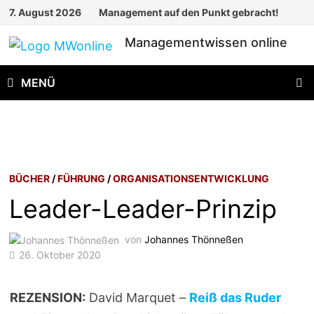
Zum
7. August 2026
Management auf den Punkt gebracht!
Inhalt
Managementwissen online
springen
MENÜ
BÜCHER
/
FÜHRUNG
/
ORGANISATIONSENTWICKLUNG
Leader-Leader-Prinzip
von
Johannes Thönneßen
26. Oktober 2020
REZENSION:
David Marquet –
Reiß das Ruder